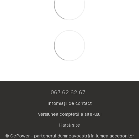
067 62 62 67
Informații de contact
Versiunea completă a site-ului
Hartă site
© GePower - partenerul dumneavoastră în lumea accesoriilor