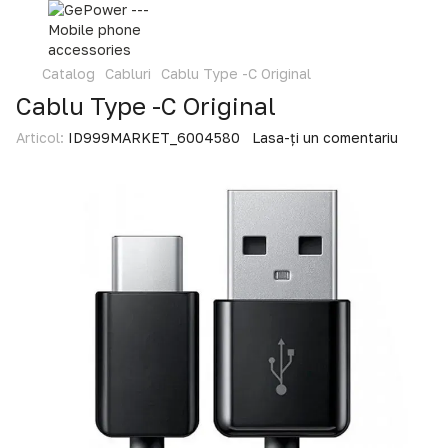
Catalog
Cabluri
Cablu Type -C Original
Cablu Type -C Original
Articol:
ID999MARKET_6004580
Lasa-ți un comentariu