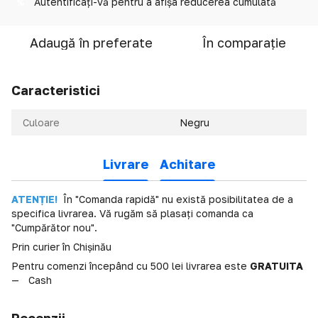
Autentificați-vă
pentru a afișa reducerea cumulată
%
Adaugă în preferate
În comparație
Caracteristici
Culoare
Negru
Livrare
Achitare
ATENȚIE!
În "Comanda rapidă" nu există posibilitatea de a
specifica livrarea. Vă rugăm să plasați comanda ca
"Cumpărător nou".
Prin curier în Chișinău
Pentru comenzi începând cu 500 lei livrarea este
GRATUITA
Cash