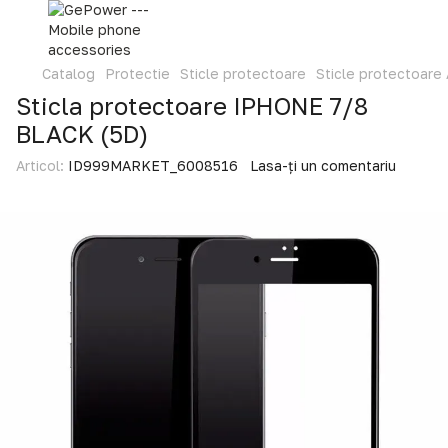
Catalog
Protectie
Sticle protectoare
Sticle protectoare
Sticla protectoare IPHONE 7/8
BLACK (5D)
Articol:
ID999MARKET_6008516
Lasa-ți un comentariu