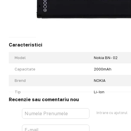
Caracteristici
Model
Nokia BN- 02
Capacitate
2000mAh
Brend
NOKIA
Tip
Li-Ion
Recenzie sau comentariu nou
Intrare cu ajutorul