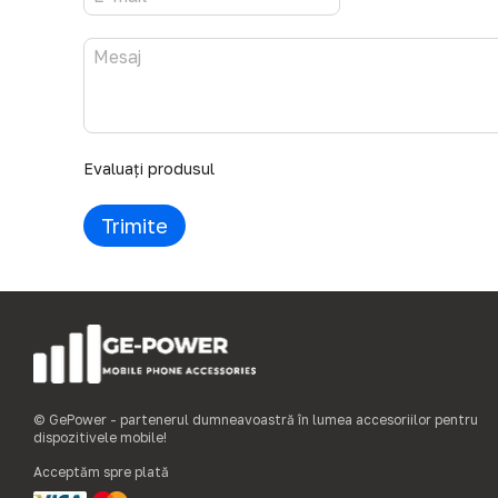
Evaluați produsul
Trimite
© GePower - partenerul dumneavoastră în lumea accesoriilor pentru
dispozitivele mobile!
Acceptăm spre plată