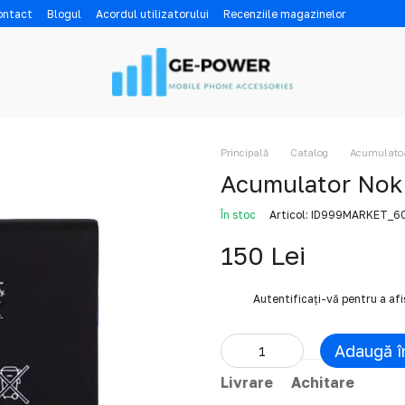
contact
Blogul
Acordul utilizatorului
Recenziile magazinelor
Principală
Catalog
Acumulatoar
Acumulator Nok
În stoc
Articol: ID999MARKET_
150 Lei
%
Autentificați-vă
pentru a af
Adaugă î
Livrare
Achitare