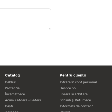
Catalog
Pentru clienții
Cabluri
Intrare în cont personal
Protectie
Despre noi
Încărcătoare
Livrare și achitare
Acumulatoare - Baterii
Schimb și Returnare
Căști
Informații de contact