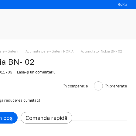
Ro
Ru
e - Baterii
Acumulatoare - Baterii NOKIA
Acumulator Nokia BN- 02
ia BN- 02
6011703
Lasa-ți un comentariu
În comparație
În preferate
ișa reducerea cumulată
n coș
Comanda rapidă