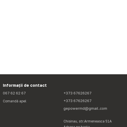
Informații de contact
067 62 62 67
+373 67626267
+373 67626267
Comandă apel
gepowermd@gmail.com
Chisinau, str.Armeneasca 51A
Adresa pe harta