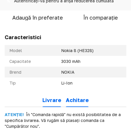
Autentificați-vă
pentru a afișa reducerea cumulată
%
Adaugă în preferate
În comparație
Caracteristici
Model
Nokia 8 (HE328)
Capacitate
3030 mAh
Brend
NOKIA
Tip
Li-Ion
Livrare
Achitare
ATENȚIE!
În "Comanda rapidă" nu există posibilitatea de a
specifica livrarea. Vă rugăm să plasați comanda ca
"Cumpărător nou".