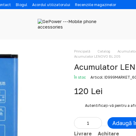
contact
Blogul
Acordul utilizatorului
Recenziile magazinelor
Principală
Catalog
Acumulatoar
Acumulator LENOVO BL 205
Acumulator LE
În stoc
Articol: ID999MARKET_
120 Lei
%
Autentificați-vă
pentru a af
Adaugă î
Livrare
Achitare