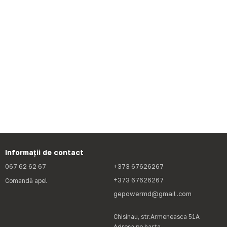
Informații de contact
067 62 62 67
+373 67626267
+373 67626267
Comandă apel
gepowermd@gmail.com
Chisinau, str.Armeneasca 51A
Adresa pe harta