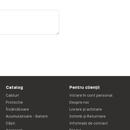
Catalog
Pentru clienții
Cabluri
Intrare în cont personal
Protectie
Despre noi
Încărcătoare
Livrare și achitare
Acumulatoare - Baterii
Schimb și Returnare
Căști
Informații de contact