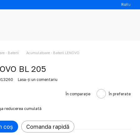
Ro
Ru
e - Baterii
Acumulatoare - Baterii LENOVO
NOVO BL 205
6013260
Lasa-ți un comentariu
În comparație
În preferate
ișa reducerea cumulată
n coș
Comanda rapidă