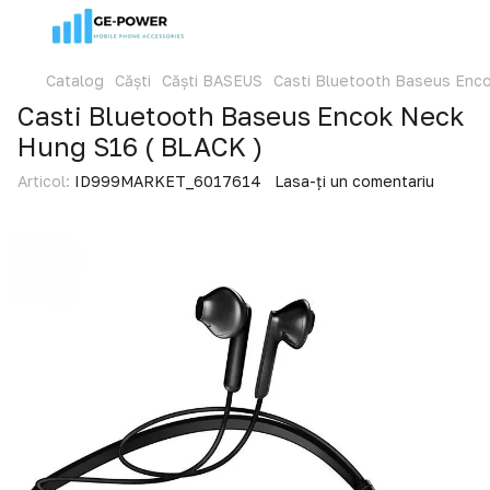
Catalog
Căști
Căști BASEUS
Casti Bluetooth Baseus Enc
Casti Bluetooth Baseus Encok Neck
Hung S16 ( BLACK )
Articol:
ID999MARKET_6017614
Lasa-ți un comentariu