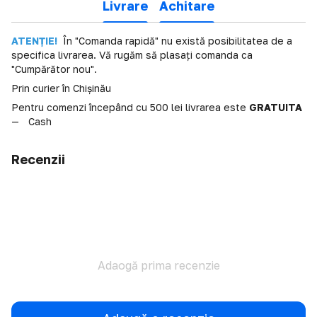
Livrare
Achitare
ATENȚIE!
În "Comanda rapidă" nu există posibilitatea de a
specifica livrarea. Vă rugăm să plasați comanda ca
"Cumpărător nou".
Prin curier în Chișinău
Pentru comenzi începând cu 500 lei livrarea este
GRATUITA
Cash
Recenzii
Adaogă prima recenzie