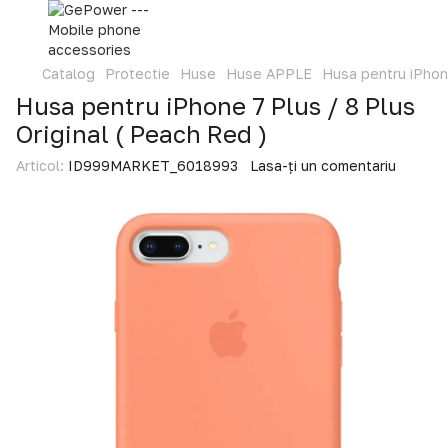
Catalog
Protectie
Huse
Huse APPLE
Husa pentru iPhone
Husa pentru iPhone 7 Plus / 8 Plus
Original ( Peach Red )
Articol:
ID999MARKET_6018993
Lasa-ți un comentariu