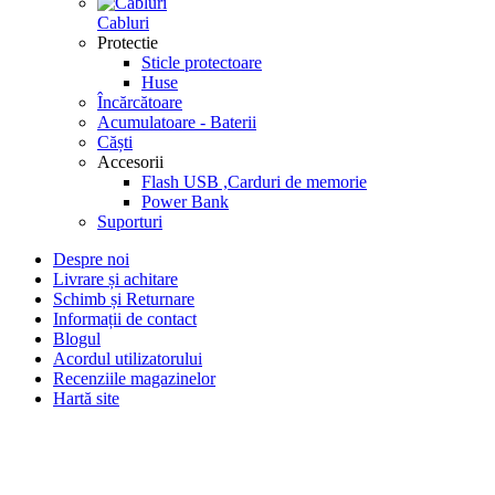
Cabluri
Protectie
Sticle protectoare
Huse
Încărcătoare
Acumulatoare - Baterii
Căști
Accesorii
Flash USB ,Carduri de memorie
Power Bank
Suporturi
Despre noi
Livrare și achitare
Schimb și Returnare
Informații de contact
Blogul
Acordul utilizatorului
Recenziile magazinelor
Hartă site