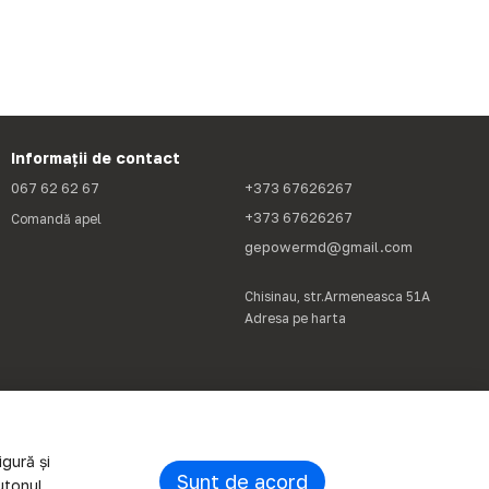
Informații de contact
067 62 62 67
+373 67626267
+373 67626267
Comandă apel
gepowermd@gmail.com
Chisinau, str.Armeneasca 51A
Adresa pe harta
gură și
Sunt de acord
utonul