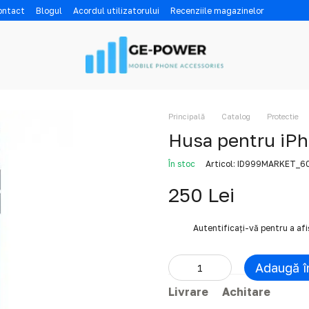
contact
Blogul
Acordul utilizatorului
Recenziile magazinelor
Principală
Catalog
Protectie
Husa pentru iPh
În stoc
Articol: ID999MARKET_
250 Lei
%
Autentificați-vă
pentru a af
Adaugă î
Livrare
Achitare