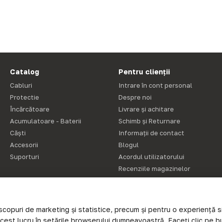
Catalog
Pentru clienții
Cabluri
Intrare în cont personal
Protectie
Despre noi
Încărcătoare
Livrare și achitare
Acumulatoare - Baterii
Schimb și Returnare
Căști
Informații de contact
Accesorii
Blogul
Suporturi
Acordul utilizatorului
Recenziile magazinelor
Hartă site
Suntem în rețelele de
copuri de marketing și statistice, precum și pentru o experiență si
socializare
acest lucru în setările browserului dumneavoastră. Faceți clic pe b