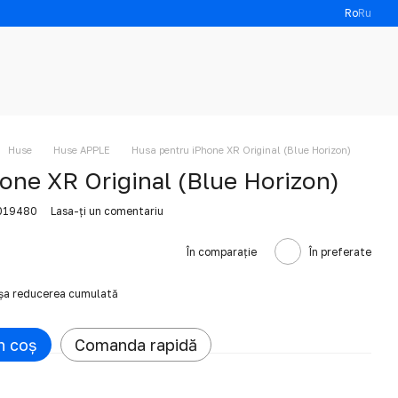
Ro
Ru
Huse
Huse APPLE
Husa pentru iPhone XR Original (Blue Horizon)
one XR Original (Blue Horizon)
6019480
Lasa-ți un comentariu
În comparație
În preferate
ișa reducerea cumulată
n coș
Comanda rapidă