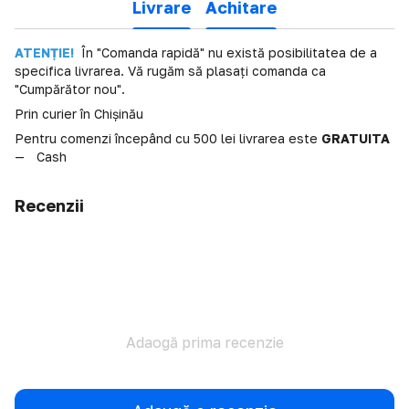
Livrare
Achitare
ATENȚIE!
În "Comanda rapidă" nu există posibilitatea de a
specifica livrarea. Vă rugăm să plasați comanda ca
"Cumpărător nou".
Prin curier în Chișinău
Pentru comenzi începând cu 500 lei livrarea este
GRATUITA
Cash
Recenzii
Adaogă prima recenzie