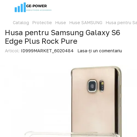
Catalog
Protectie
Huse
Huse SAMSUNG
Husa pentru S
Husa pentru Samsung Galaxy S6
Edge Plus Rock Pure
Articol:
ID999MARKET_6020484
Lasa-ți un comentariu