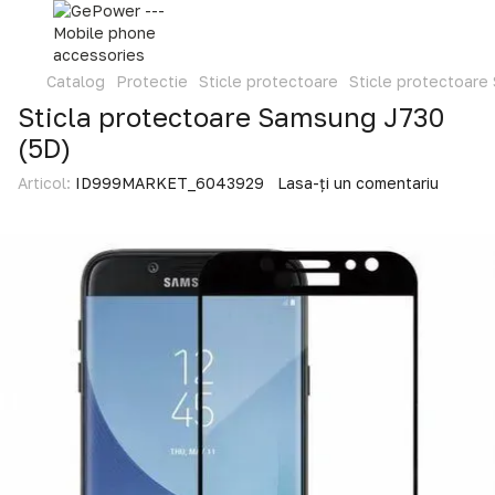
Catalog
Protectie
Sticle protectoare
Sticle protectoar
Sticla protectoare Samsung J730
(5D)
Articol:
ID999MARKET_6043929
Lasa-ți un comentariu