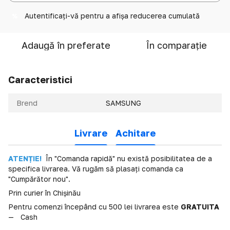
Autentificați-vă
pentru a afișa reducerea cumulată
%
Adaugă în preferate
În comparație
Caracteristici
Brend
SAMSUNG
Livrare
Achitare
ATENȚIE!
În "Comanda rapidă" nu există posibilitatea de a
specifica livrarea. Vă rugăm să plasați comanda ca
"Cumpărător nou".
Prin curier în Chișinău
Pentru comenzi începând cu 500 lei livrarea este
GRATUITA
Cash