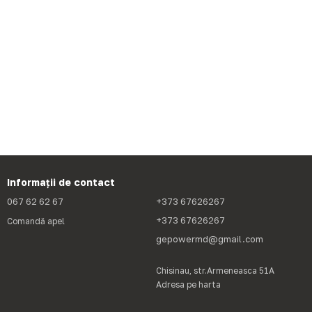
Informații de contact
067 62 62 67
+373 67626267
+373 67626267
Comandă apel
gepowermd@gmail.com
Chisinau, str.Armeneasca 51A
Adresa pe harta