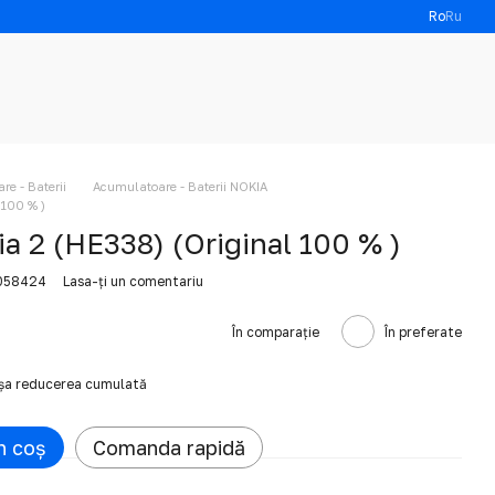
Ro
Ru
e - Baterii
Acumulatoare - Baterii NOKIA
 100 % )
a 2 (HE338) (Original 100 % )
6058424
Lasa-ți un comentariu
În comparație
În preferate
ișa reducerea cumulată
n coș
Comanda rapidă