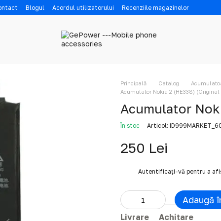
contact
Blogul
Acordul utilizatorului
Recenziile magazinelor
Principală
Catalog
Acumulatoar
Acumulator Nokia 2 (HE338) (Original
Acumulator Noki
În stoc
Articol: ID999MARKET_
250 Lei
%
Autentificați-vă
pentru a af
Adaugă î
Livrare
Achitare