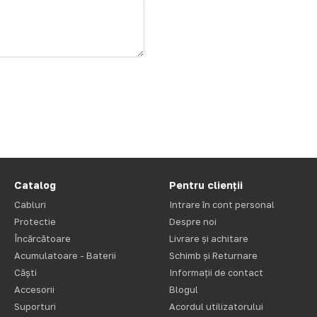
Catalog
Pentru clienții
Cabluri
Intrare în cont personal
Protectie
Despre noi
Încărcătoare
Livrare și achitare
Acumulatoare - Baterii
Schimb și Returnare
Căști
Informații de contact
Accesorii
Blogul
Suporturi
Acordul utilizatorului