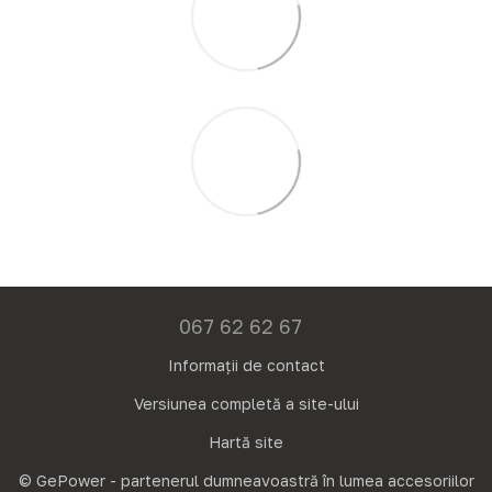
067 62 62 67
Informații de contact
Versiunea completă a site-ului
Hartă site
© GePower - partenerul dumneavoastră în lumea accesoriilor