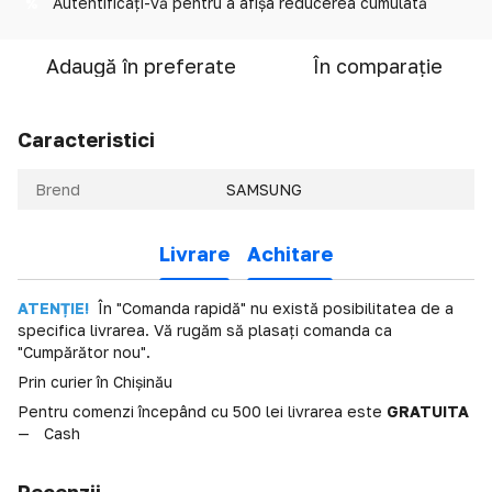
Autentificați-vă
pentru a afișa reducerea cumulată
%
Adaugă în preferate
În comparație
Caracteristici
Brend
SAMSUNG
Livrare
Achitare
ATENȚIE!
În "Comanda rapidă" nu există posibilitatea de a
specifica livrarea. Vă rugăm să plasați comanda ca
"Cumpărător nou".
Prin curier în Chișinău
Pentru comenzi începând cu 500 lei livrarea este
GRATUITA
Cash