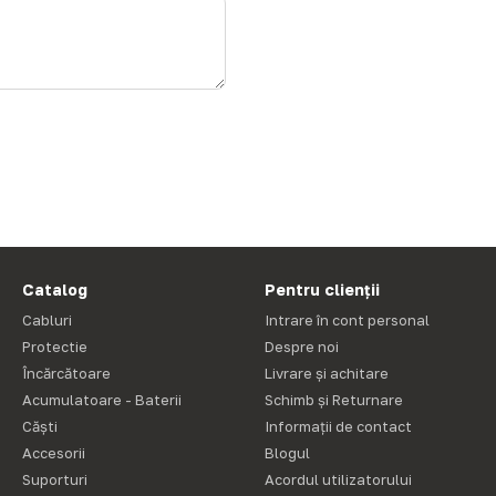
Catalog
Pentru clienții
Cabluri
Intrare în cont personal
Protectie
Despre noi
Încărcătoare
Livrare și achitare
Acumulatoare - Baterii
Schimb și Returnare
Căști
Informații de contact
Accesorii
Blogul
Suporturi
Acordul utilizatorului