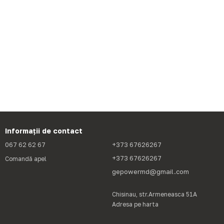
Informații de contact
067 62 62 67
+373 67626267
+373 67626267
Comandă apel
gepowermd@gmail.com
Chisinau, str.Armeneasca 51A
Adresa pe harta