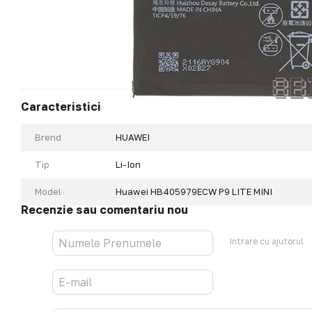
Caracteristici
Brend
HUAWEI
Tip
Li-Ion
Model
Huawei HB405979ECW P9 LITE MINI
Recenzie sau comentariu nou
Intrare cu ajutorul