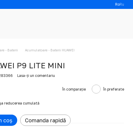
Ro
Ru
e - Baterii
Acumulatoare - Baterii HUAWEI
WEI P9 LITE MINI
6283366
Lasa-ți un comentariu
În comparație
În preferate
ișa reducerea cumulată
n coș
Comanda rapidă