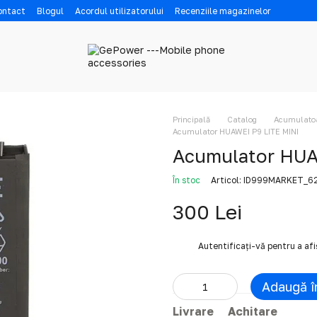
contact
Blogul
Acordul utilizatorului
Recenziile magazinelor
Principală
Catalog
Acumulatoar
Acumulator HUAWEI P9 LITE MINI
Acumulator HUA
În stoc
Articol: ID999MARKET_
300 Lei
%
Autentificați-vă
pentru a af
Adaugă î
Livrare
Achitare