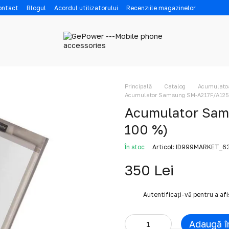
contact
Blogul
Acordul utilizatorului
Recenziile magazinelor
Principală
Catalog
Acumulatoar
Acumulator Samsung SM-A217F/A125 
Acumulator Sam
100 %)
În stoc
Articol: ID999MARKET_6
350 Lei
%
Autentificați-vă
pentru a af
Adaugă î