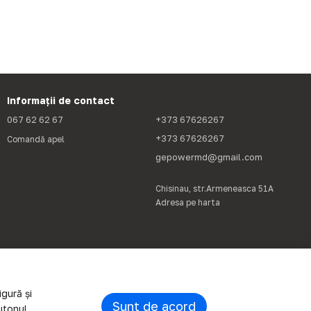
Informații de contact
067 62 62 67
+373 67626267
+373 67626267
Comandă apel
gepowermd@gmail.com
Chisinau, str.Armeneasca 51A
Adresa pe harta
gură și
Sunt de acord
utonul