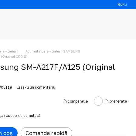
Ro
Ru
e - Baterii
Acumulatoare - Baterii SAMSUNG
(Original 100 %)
sung SM-A217F/A125 (Original
305119
Lasa-ți un comentariu
În comparație
În preferate
ișa reducerea cumulată
n coș
Comanda rapidă