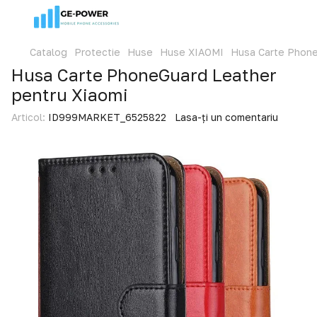
Catalog
Protectie
Huse
Huse XIAOMI
Husa Carte Phone
Husa Carte PhoneGuard Leather
pentru Xiaomi
Articol:
ID999MARKET_6525822
Lasa-ți un comentariu