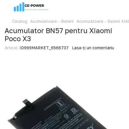
Catalog
Acumulatoare - Baterii
Acumulatoare - Baterii XI
Acumulator BN57 pentru Xiaomi
Poco X3
Articol:
ID999MARKET_6566737
Lasa-ți un comentariu