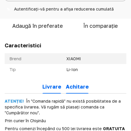
Autentificați-vă
pentru a afișa reducerea cumulată
%
Adaugă în preferate
În comparație
Caracteristici
Brend
XIAOMI
Tip
Li-Ion
Livrare
Achitare
ATENȚIE!
În "Comanda rapidă" nu există posibilitatea de a
specifica livrarea. Vă rugăm să plasați comanda ca
"Cumpărător nou".
Prin curier în Chișinău
Pentru comenzi începând cu 500 lei livrarea este
GRATUITA