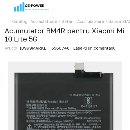
Catalog
Acumulatoare - Baterii
Acumulatoare - Baterii XI
Acumulator BM4R pentru Xiaomi Mi
10 Lite 5G
Articol:
ID999MARKET_6566746
Lasa-ți un comentariu