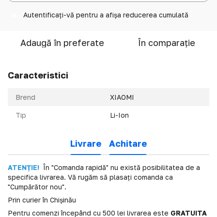
Autentificați-vă
pentru a afișa reducerea cumulată
%
Adaugă în preferate
În comparație
Caracteristici
Brend
XIAOMI
Tip
Li-Ion
Livrare
Achitare
ATENȚIE!
În "Comanda rapidă" nu există posibilitatea de a
specifica livrarea. Vă rugăm să plasați comanda ca
"Cumpărător nou".
Prin curier în Chișinău
Pentru comenzi începând cu 500 lei livrarea este
GRATUITA