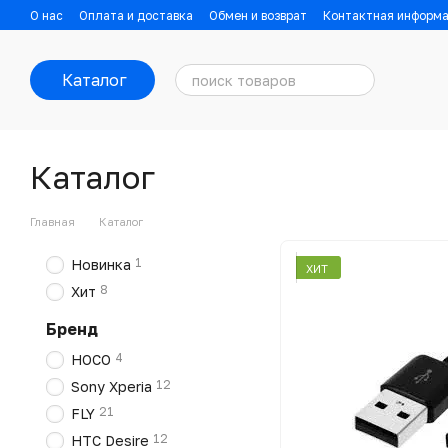
Перейти к основному контенту
О нас
Оплата и доставка
Обмен и возврат
Контактная информ
Каталог
Каталог
Главная
Каталог
1
Новинка
ХИТ
8
Хит
Бренд
4
HOCO
12
Sony Xperia
21
FLY
12
HTC Desire