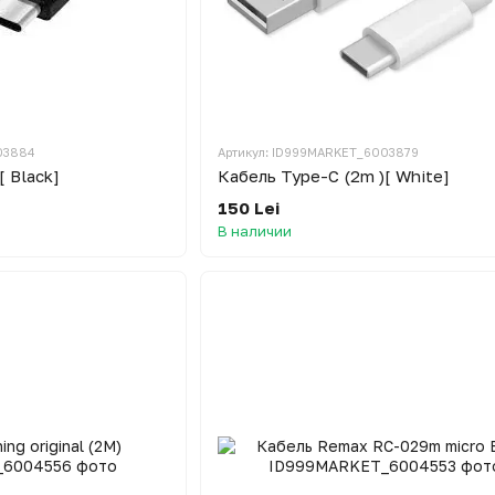
03884
Артикул: ID999MARKET_6003879
[ Black]
Кабель Type-C (2m )[ White]
150 Lei
В наличии