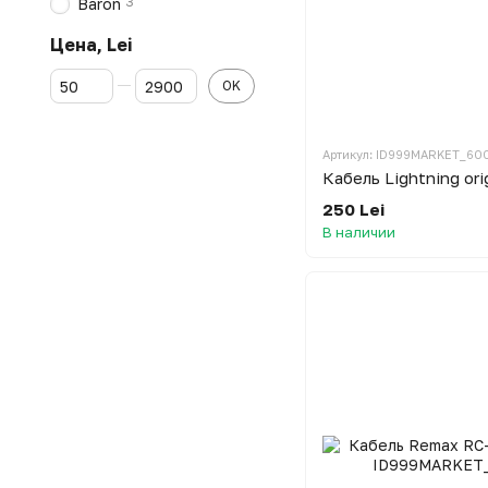
3
Baron
Цена, Lei
От Цена, Lei
До Цена, Lei
OK
Артикул: ID999MARKET_60
Кабель Lightning ori
250 Lei
В наличии