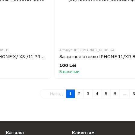
08519
Артикул: ID999MARKET_6008524
Защитное стекло IPHONE X/ XS /11 PRO BLACK (5D)
100 Lei
В наличии
Назад
1
2
3
4
5
6
...
3
Каталог
Клиентам