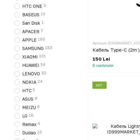
3
HTC ONE
10
BASEUS
1
San Disk
7
APACER
160
APPLE
Артикул: ID999MARKET_60
183
SAMSUNG
Кабель Type-C (2m )
101
XIAOMI
150 Lei
54
HUAWEI
В наличии
32
LENOVO
24
NOKIA
ХИТ
5
HTC
8
ASUS
8
MEIZU
16
LG
6
Remax
10
Dudao