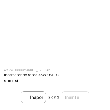
Articol: ID999MARKET_6730561
Incarcator de retea 45W USB-C
500 Lei
Înapoi
Înainte
2
din 2