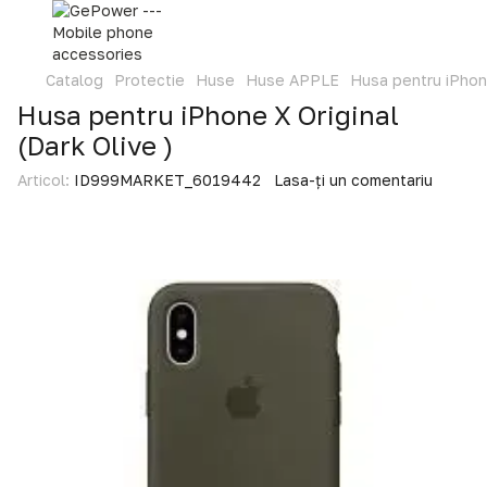
Catalog
Protectie
Huse
Huse APPLE
Husa pentru iPhone
Husa pentru iPhone X Original
(Dark Olive )
Articol:
ID999MARKET_6019442
Lasa-ți un comentariu