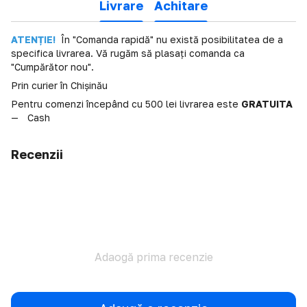
Livrare
Achitare
ATENȚIE!
În "Comanda rapidă" nu există posibilitatea de a
specifica livrarea. Vă rugăm să plasați comanda ca
"Cumpărător nou".
Prin curier în Chișinău
Pentru comenzi începând cu 500 lei livrarea este
GRATUITA
Cash
Recenzii
Adaogă prima recenzie