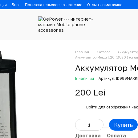
ация
Блог
Пользовательское соглашение
Отзывы о магазине
Главная
Каталог
Аккумулято
Аккумулятор Meizu U20 (BU20 ) (origin
Аккумулятор Mei
В наличии
Артикул: ID999MAR
200 Lei
%
Войти
для отображения нак
Купить
Доставка
Оплата