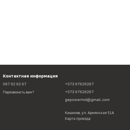
Контактная информация
067 62 62 67
+373 67626267
+373 67626267
Перезвонить вам?
gepowermd@gmail.com
Кишинев, ул. Армянская 51А
Карта проезда