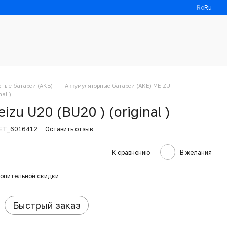
Ro
Ru
рные батареи (АКБ)
Аккумуляторные батареи (АКБ) MEIZU
al )
zu U20 (BU20 ) (original )
KET_6016412
Оставить отзыв
К сравнению
В желания
опительной скидки
Быстрый заказ