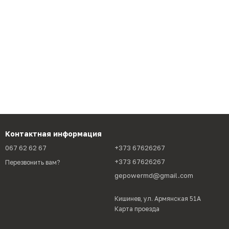
Контактная информация
067 62 62 67
+373 67626267
+373 67626267
Перезвонить вам?
gepowermd@gmail.com
Кишинев, ул. Армянская 51А
Карта проезда