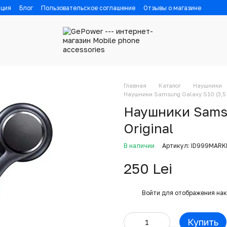
ация
Блог
Пользовательское соглашение
Отзывы о магазине
Главная
Каталог
Наушники
Наушники Samsung Galaxy S10 (3,5 
Наушники Samsu
Original
В наличии
Артикул: ID999MAR
250 Lei
%
Войти
для отображения нак
Купить